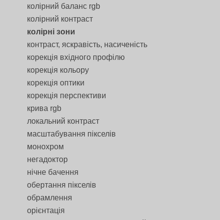
колірний баланс rgb
колірний контраст
колірні зони
контраст, яскравість, насиченість
корекція вхідного профілю
корекція кольору
корекція оптики
корекція перспективи
крива rgb
локальний контраст
масштабування пікселів
монохром
негадоктор
нічне бачення
обертання пікселів
обрамлення
орієнтація