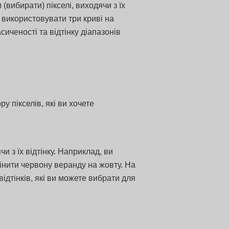
(вибирати) пікселі, виходячи з їх
е використовувати три криві на
сиченості та відтінку діапазонів
у пікселів, які ви хочете
и з їх відтінку. Наприклад, ви
інити червону веранду на жовту. На
ідтінків, які ви можете вибрати для