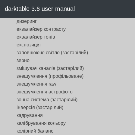
демозаїкізація
darktable 3.6 user manual
дефектні пікселі
дизеринг
еквалайзер контрасту
еквалайзер тонів
експозиція
заповнююче світло (застарілий)
зерно
змішувач каналів (застарілий)
знешумлення (профільоване)
знешумлення raw
знешумлення астрофото
зонна система (застарілий)
інверсія (застарілий)
кадрування
калібрування кольору
колірний баланс