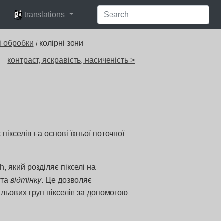
languages
translations
і обробки
/ колірні зони
контраст, яскравість, насиченість >
 пікселів на основі їхньої поточної
 який розділяє пікселі на
 та
відтінку
. Це дозволяє
ільових груп пікселів за допомогою