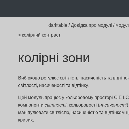
darktable
/
Довідка про модулі
/
модул
< колірний контраст
колірні зони
Вибірково регулює світлість, насиченість та відтінок
світлості, насиченості та відтінку.
Цей модуль працює у кольоровому просторі CIE LCh,
компоненти
світлості
, кольоровості (
насиченості
)
маніпулювати світлістю, насиченістю та відтінком ц
кривих
.