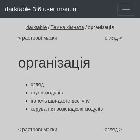
darktable 3.6 user manual
darktable
/
Темна кімната
/ організація
< растрові маски
огляд >
організація
огляд
групи модулів
панель швидкого доступу
керування розкладкою модулів
< растрові маски
огляд >