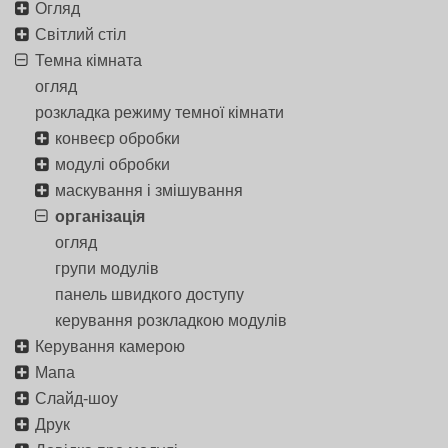
Огляд
Світлий стіл
Темна кімната
огляд
розкладка режиму темної кімнати
конвеєр обробки
модулі обробки
маскування і змішування
організація
огляд
групи модулів
панель швидкого доступу
керування розкладкою модулів
Керування камерою
Мапа
Слайд-шоу
Друк