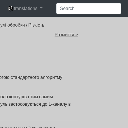
languages
translations
улі обробки
/ Різкість
Розмиття >
могою стандартного алгоритму
оло контурів і тим самим
уль застосовується до L-каналу в