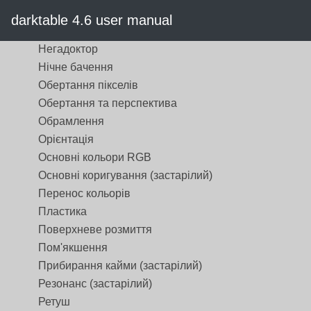
Масштабування пікселів
darktable 4.6 user manual
Монохром
Негадоктор
Нічне бачення
Обертання пікселів
Обертання та перспектива
Обрамлення
Орієнтація
Основні кольори RGB
Основні коригування (застарілий)
Перенос кольорів
Пластика
Поверхневе розмиття
Пом'якшення
Прибирання кайми (застарілий)
Резонанс (застарілий)
Ретуш