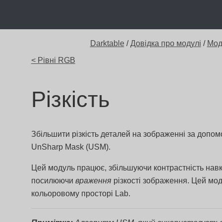
Darktable
/
Довідка про модулі
/
Мод
< Рівні RGB
Різкість
Збільшити різкість деталей на зображенні за допо
UnSharp Mask (USM).
Цей модуль працює, збільшуючи контрастність навк
посилюючи
враження
різкості зображення. Цей мод
кольоровому просторі Lab.