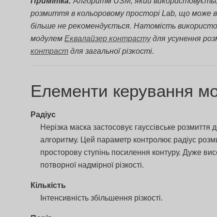
Примітка:
Алгоритм USM, який використовується
розмиття в кольоровому просторі Lab, що може 
більше не рекомендується. Натомість використо
модулем
Еквалайзер контрасту
для усунення ро
контраст
для загальної різкості.
Елементи керування м
Радіус
Нерізка маска застосовує гауссівське розмиття 
алгоритму. Цей параметр контролює радіус розмит
просторову ступінь посилення контуру. Дуже вис
потворної надмірної різкості.
Кількість
Інтенсивність збільшення різкості.