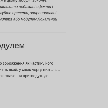
 в цьому модулі, виконує
викликати небажані ефекти і
вуйте пресети, запропоновані
змиття або модулем
Локальний
одулем
до зображення як частину його
тя, який, у свою чергу, визначає
окі значення призведуть до