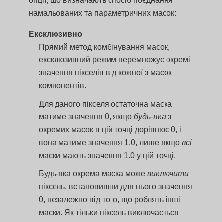
опції, що визначають спосіб поєднання
намальованих та параметричних масок:
Ексклюзивно
Прямий метод комбінування масок,
ексклюзивний режим перемножує окремі
значення пікселів від кожної з масок
компонентів.
Для даного пікселя остаточна маска
матиме значення 0, якщо
будь-яка
з
окремих масок в цій точці дорівнює 0, і
вона матиме значення 1.0, лише якщо
всі
маски мають значення 1.0 у цій точці.
Будь-яка окрема маска може
виключити
піксель, встановивши для нього значення
0, незалежно від того, що роблять інші
маски. Як тільки піксель виключається