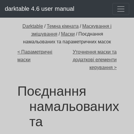
darktable 4.6 user manual
Darktable
/
Темна кімната
/
Маскування і
змішування
/
Маски
/ Поєднання
намальованих та параметричних масок
< Параметричні
Уточнення маски та
маски
додаткові елементи
керування >
Поєднання
намальованих
та