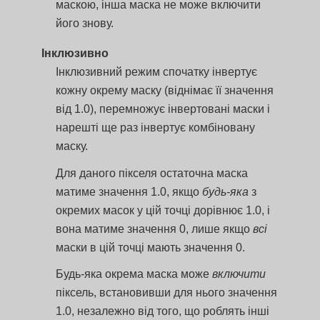
маскою, інша маска не може включити
його знову.
Інклюзивно
Інклюзивний режим спочатку інвертує
кожну окрему маску (віднімає її значення
від 1.0), перемножує інвертовані маски і
нарешті ще раз інвертує комбіновану
маску.
Для даного пікселя остаточна маска
матиме значення 1.0, якщо
будь-яка
з
окремих масок у цій точці дорівнює 1.0, і
вона матиме значення 0, лише якщо
всі
маски в цій точці мають значення 0.
Будь-яка окрема маска може
включити
піксель, встановивши для нього значення
1.0, незалежно від того, що роблять інші