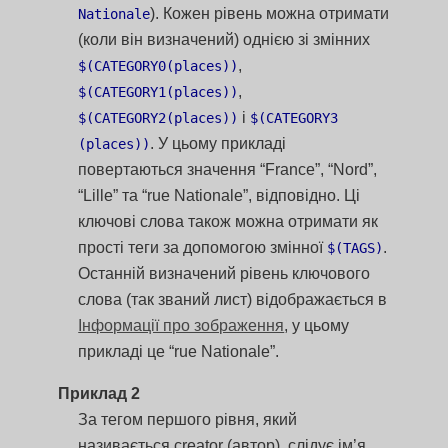
). Кожен рівень можна отримати
Nationale
(коли він визначений) однією зі змінних
,
$(CATEGORY0(places))
,
$(CATEGORY1(places))
і
$(CATEGORY2(places))
$(CATEGORY3
. У цьому прикладі
(places))
повертаються значення “France”, “Nord”,
“Lille” та “rue Nationale”, відповідно. Ці
ключові слова також можна отримати як
прості теги за допомогою змінної
.
$(TAGS)
Останній визначений рівень ключового
слова (так званий лист) відображається в
Інформації про зображення
, у цьому
прикладі це “rue Nationale”.
Приклад 2
За тегом першого рівня, який
називається creator (автор), слідує ім’я