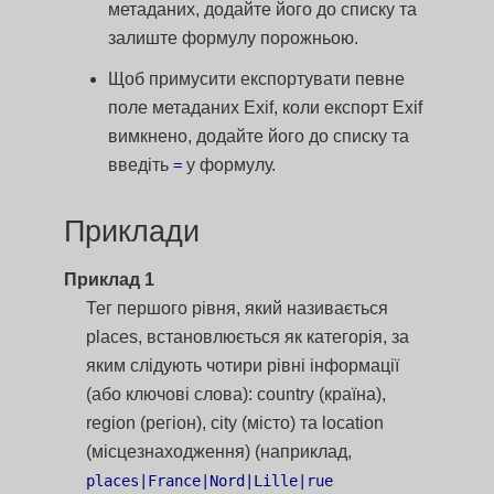
метаданих, додайте його до списку та
залиште формулу порожньою.
Щоб примусити експортувати певне
поле метаданих Exif, коли експорт Exif
вимкнено, додайте його до списку та
введіть
у формулу.
=
Приклади
Приклад 1
Тег першого рівня, який називається
places, встановлюється як категорія, за
яким слідують чотири рівні інформації
(або ключові слова): country (країна),
region (регіон), city (місто) та location
(місцезнаходження) (наприклад,
places|France|Nord|Lille|rue