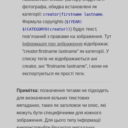
фотографа, обидва встановлені як
категорії:
.
creator|firstname lastname
Формула copyrights (
$(YEAR)
) будує текст,
$(CATEGORY0(creator))
пов’язаний з правами на зображення. Тут
Інформація про зображення
відображає
“creator:firstname lastname” як категорії. У
списку тегів не відображаються ані
creator, ані “firstname lastname”, і вони не
експортуються як прості теги.
Примітка:
позначення тегами не підходить
для визначення вільних текстових
метаданих, таких як заголовок чи опис, які
можуть бути специфічними для кожного
зображення. Для цього типу інформації
використовуйте
Редактор метаданих
.