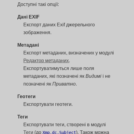
Доступні такі опції:
Дані EXIF
Експорт даних Exif джерельного
зображення.
Метадані
Експорт метаданих, визначених у модулі
Редактор метаданих
.
Експортуватимуться лише поля
метаданих, які позначені як
Видимі
і не
позначені як
Приватно
.
Геотеги
Експортувати геотеги.
Теги
Експортувати теги, створені в модулі
Теги
(до
). Також можна
Xmp.dc.Subject