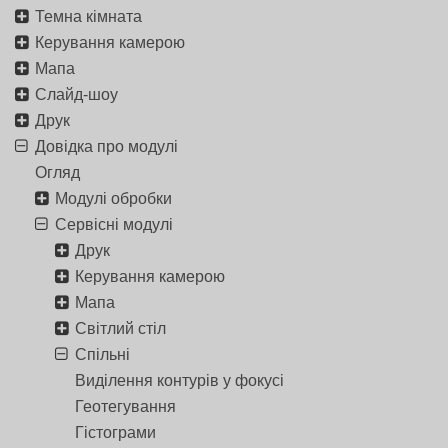
Темна кімната
Керування камерою
Мапа
Слайд-шоу
Друк
Довідка про модулі
Огляд
Модулі обробки
Сервісні модулі
Друк
Керування камерою
Мапа
Світлий стіл
Спільні
Виділення контурів у фокусі
Геотегування
Гістограми