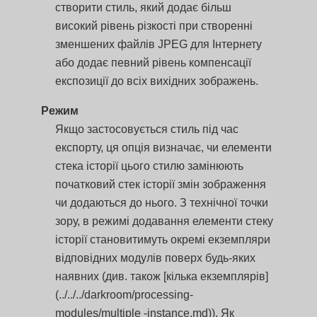
створити стиль, який додає більш
високий рівень різкості при створенні
зменшених файлів JPEG для Інтернету
або додає певний рівень компенсації
експозиції до всіх вихідних зображень.
Режим
Якщо застосовується стиль під час
експорту, ця опція визначає, чи елементи
стека історії цього стилю замінюють
початковий стек історії змін зображення
чи додаються до нього. З технічної точки
зору, в режимі додавання елементи стеку
історії становитимуть окремі екземпляри
відповідних модулів поверх будь-яких
наявних (див. також [кілька екземплярів]
(../../../darkroom/processing-
modules/multiple -instance.md)). Як