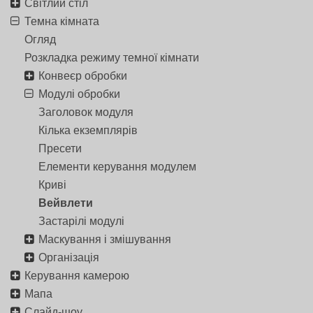
Світлий стіл
Темна кімната
Огляд
Розкладка режиму темної кімнати
Конвеєр обробки
Модулі обробки
Заголовок модуля
Кілька екземплярів
Пресети
Елементи керування модулем
Криві
Вейвлети
Застарілі модулі
Маскування і змішування
Організація
Керування камерою
Мапа
Слайд-шоу