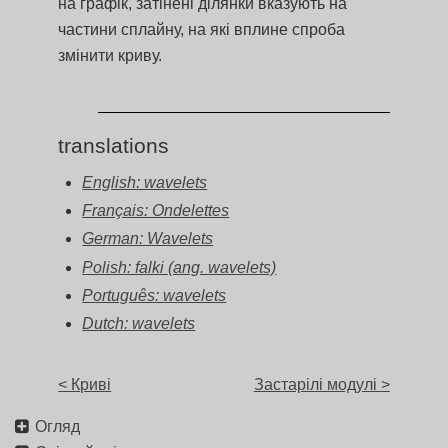
на графік, затінені ділянки вказують на
частини сплайну, на які вплине спроба
змінити криву.
translations
English: wavelets
Français: Ondelettes
German: Wavelets
Polish: falki (ang. wavelets)
Português: wavelets
Dutch: wavelets
< Криві
Застарілі модулі >
Огляд