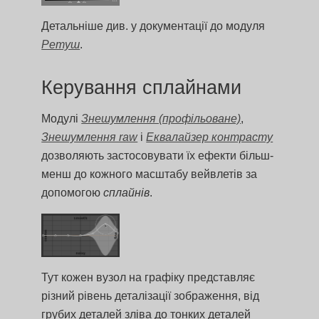
Детальніше див. у документації до модуля
Ретуш
.
Керування сплайнами
Модулі
Знешумлення (профільоване)
,
Знешумлення raw
і
Еквалайзер контрасту
дозволяють застосовувати їх ефекти більш-
менш до кожного масштабу вейвлетів за
допомогою
сплайнів
.
Тут кожен вузол на графіку представляє
різний рівень деталізації зображення, від
грубих деталей зліва до тонких деталей