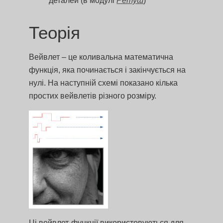
деталей (в модулі
Ретуш
)
Теорія
Вейвлет – це коливальна математична
функція, яка починається і закінчується на
нулі. На наступній схемі показано кілька
простих вейвлетів різного розміру.
Ці вейвлет-функції використовуються для