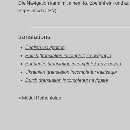
Die Navigation kann mit einem Kurzbefehl ein- und 
Strg+Umschalt+N).
translations
English: navigation
Polish (translation incomplete): nawigacja
Português (translation incomplete): navegação
Ukrainian (translation incomplete): навігація
Dutch (translation incomplete): navigatie
< Modul Reihenfolge