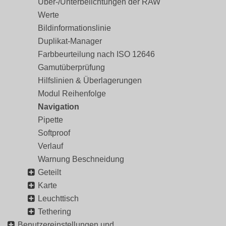
Über-/Unterbelichtungen der RAW
Werte
Bildinformationslinie
Duplikat-Manager
Farbbeurteilung nach ISO 12646
Gamutüberprüfung
Hilfslinien & Überlagerungen
Modul Reihenfolge
Navigation
Pipette
Softproof
Verlauf
Warnung Beschneidung
Geteilt
Karte
Leuchttisch
Tethering
Benutzereinstellungen und