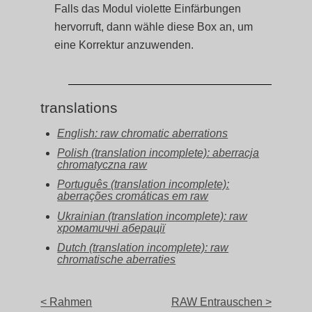
Falls das Modul violette Einfärbungen
hervorruft, dann wähle diese Box an, um
eine Korrektur anzuwenden.
translations
English: raw chromatic aberrations
Polish (translation incomplete): aberracja
chromatyczna raw
Português (translation incomplete):
aberrações cromáticas em raw
Ukrainian (translation incomplete): raw
хроматичні аберації
Dutch (translation incomplete): raw
chromatische aberraties
< Rahmen
RAW Entrauschen >