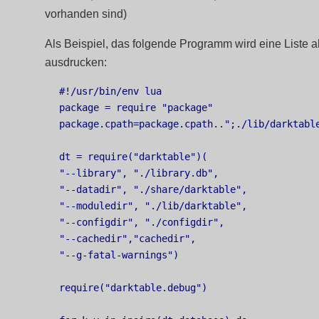
vorhanden sind)
Als Beispiel, das folgende Programm wird eine Liste all
ausdrucken:
#!/usr/bin/env lua

package = require "package"

package.cpath=package.cpath..";./lib/darktable
dt = require("darktable")(

"--library", "./library.db",

"--datadir", "./share/darktable",

"--moduledir", "./lib/darktable",

"--configdir", "./configdir",

"--cachedir","cachedir",

"--g-fatal-warnings")

require("darktable.debug")
