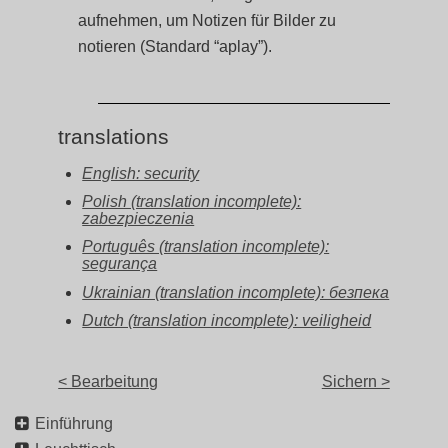
aufnehmen, um Notizen für Bilder zu
notieren (Standard “aplay”).
translations
English: security
Polish (translation incomplete):
zabezpieczenia
Português (translation incomplete):
segurança
Ukrainian (translation incomplete): безпека
Dutch (translation incomplete): veiligheid
< Bearbeitung
Sichern >
Einführung