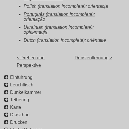
Polish (translation incomplete): orientacja
Português (translation incomplete):
orientação
Ukrainian (translation incomplete):
орієнтація
Dutch (translation incomplete): oriëntatie
< Drehen und
Dunstentfernung >
Perspektive
Einführung
Leuchttisch
Dunkelkammer
Tethering
Karte
Diaschau
Drucken