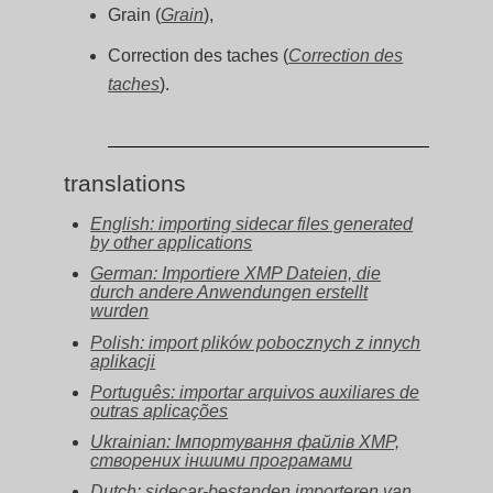
Grain (
Grain
),
Correction des taches (
Correction des
taches
).
translations
English: importing sidecar files generated
by other applications
German: Importiere XMP Dateien, die
durch andere Anwendungen erstellt
wurden
Polish: import plików pobocznych z innych
aplikacji
Português: importar arquivos auxiliares de
outras aplicações
Ukrainian: Імпортування файлів XMP,
створених іншими програмами
Dutch: sidecar-bestanden importeren van