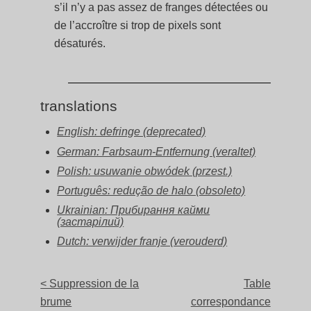
s’il n’y a pas assez de franges détectées ou
de l’accroître si trop de pixels sont
désaturés.
translations
English: defringe (deprecated)
German: Farbsaum-Entfernung (veraltet)
Polish: usuwanie obwódek (przest.)
Português: redução de halo (obsoleto)
Ukrainian: Прибирання кайми
(застарілий)
Dutch: verwijder franje (verouderd)
< Suppression de la
Table
brume
correspondance