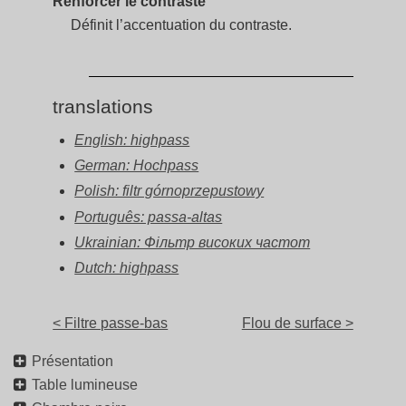
Renforcer le contraste
Définit l’accentuation du contraste.
translations
English: highpass
German: Hochpass
Polish: filtr górnoprzepustowy
Português: passa-altas
Ukrainian: Фільтр високих частот
Dutch: highpass
< Filtre passe-bas
Flou de surface >
Présentation
Table lumineuse