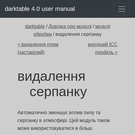
darktable 4.0 user manual
darktable
/
Довідка про модулі
/
модулі
обробки
/ видалення серпанку
< видалення плям
вихідний ICC
(застарілий)
профіль >
видалення
серпанку
Автоматично зменшує вплив пилу та
серпанку в атмосфері. Цей модуль також
може використовуватися в більш