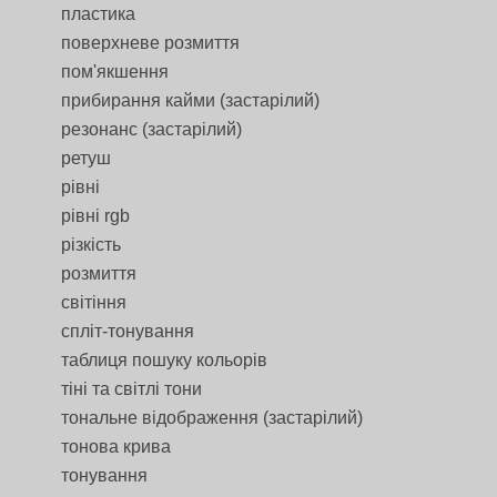
пластика
поверхневе розмиття
пом'якшення
прибирання кайми (застарілий)
резонанс (застарілий)
ретуш
рівні
рівні rgb
різкість
розмиття
світіння
спліт-тонування
таблиця пошуку кольорів
тіні та світлі тони
тональне відображення (застарілий)
тонова крива
тонування