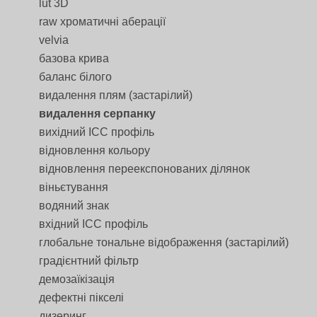
lut 3D
raw хроматичні аберації
velvia
базова крива
баланс білого
видалення плям (застарілий)
видалення серпанку
вихідний ICC профіль
відновлення кольору
відновлення переекспонованих ділянок
віньєтування
водяний знак
вхідний ICC профіль
глобальне тональне відображення (застарілий)
градієнтний фільтр
демозаїкізація
дефектні пікселі
дизеринг