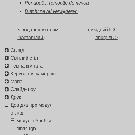
Português: remoção de névoa
Dutch: nevel verwijderen
< видалення плям
вихідний ICC
(застарілий)
профіль >
Огляд
Світлий стіл
Темна кімната
Керування камерою
Мапа
Слайд-шоу
Друк
Довідка про модулі
огляд
модулі обробки
filmic rgb