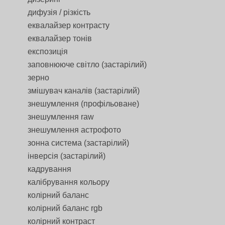
дифузія / різкість
еквалайзер контрасту
еквалайзер тонів
експозиція
заповнююче світло (застарілий)
зерно
змішувач каналів (застарілий)
знешумлення (профільоване)
знешумлення raw
знешумлення астрофото
зонна система (застарілий)
інверсія (застарілий)
кадрування
калібрування кольору
колірний баланс
колірний баланс rgb
колірний контраст