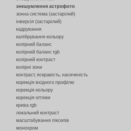
знешумлення астрофото
зонна система (застарілий)
інверсія (застарілий)
кадрування
калібрування кольору
колірний баланс
колірний баланс rgb
колірний контраст
колірні зони
контраст, яскравість, насиченість
корекція вхідного профілю
корекція кольору
корекція оптики
крива rgb
локальний контраст
масштабування пікселів
монохром