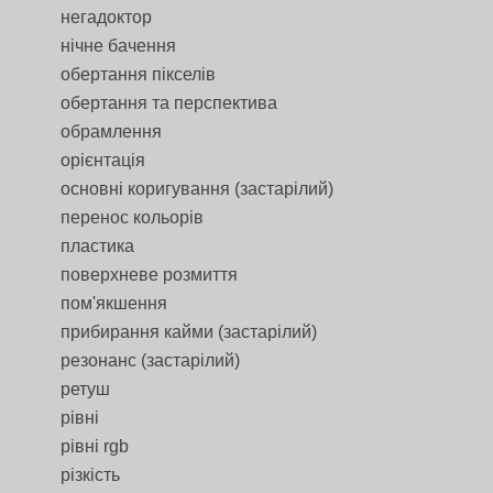
негадоктор
нічне бачення
обертання пікселів
обертання та перспектива
обрамлення
орієнтація
основні коригування (застарілий)
перенос кольорів
пластика
поверхневе розмиття
пом'якшення
прибирання кайми (застарілий)
резонанс (застарілий)
ретуш
рівні
рівні rgb
різкість