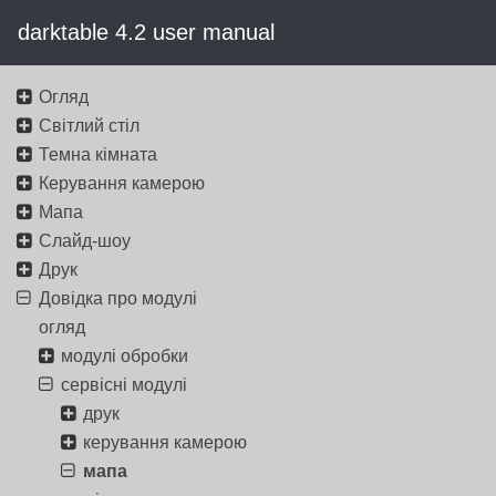
darktable 4.2 user manual
Огляд
Світлий стіл
Темна кімната
Керування камерою
Мапа
Слайд-шоу
Друк
Довідка про модулі
огляд
модулі обробки
сервісні модулі
друк
керування камерою
мапа