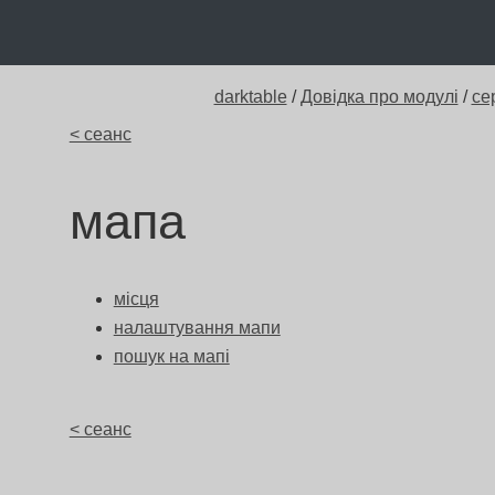
darktable
/
Довідка про модулі
/
се
< сеанс
мапа
місця
налаштування мапи
пошук на мапі
< сеанс