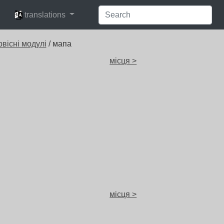
languages
translations
рвісні модулі
/ мапа
місця >
місця >