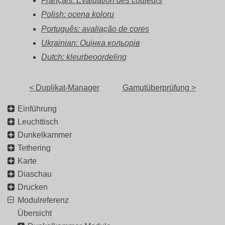
Français: Évaluation des couleurs
Polish: ocena koloru
Português: avaliação de cores
Ukrainian: Оцінка кольорів
Dutch: kleurbeoordeling
< Duplikat-Manager
Gamutüberprüfung >
Einführung
Leuchttisch
Dunkelkammer
Tethering
Karte
Diaschau
Drucken
Modulreferenz
Übersicht