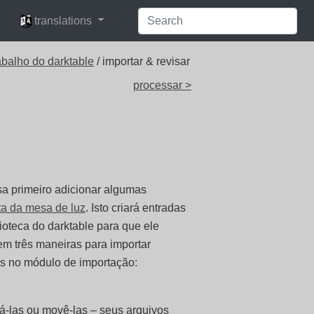
languages
translations
abalho do darktable
/ importar & revisar
processar >
sa primeiro adicionar algumas
ta da mesa de luz
. Isto criará entradas
oteca do darktable para que ele
m três maneiras para importar
s no módulo de importação:
á-las ou movê-las – seus arquivos