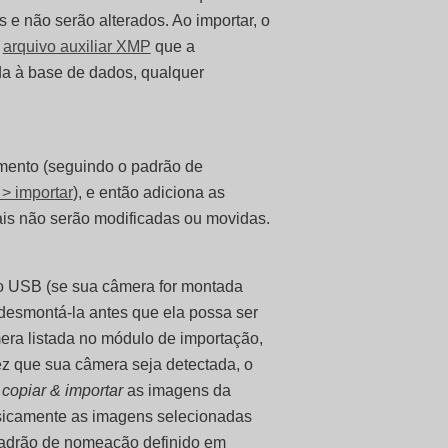
 e não serão alterados. Ao importar, o
r
arquivo auxiliar XMP
que a
a à base de dados, qualquer
.
mento (seguindo o padrão de
 > importar
), e então adiciona as
ais não serão modificadas ou movidas.
 USB (se sua câmera for montada
desmontá-la antes que ela possa ser
era listada no módulo de importação,
ez que sua câmera seja detectada, o
a
copiar & importar
as imagens da
fisicamente as imagens selecionadas
padrão de nomeação definido em